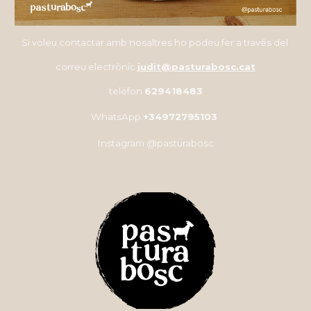
Si voleu contactar amb nosaltres ho podeu fer a través del
correu electrònic
judit@pasturabosc.cat
telèfon
629418483
WhatsApp
+34972795103
Instagram @pasturabosc